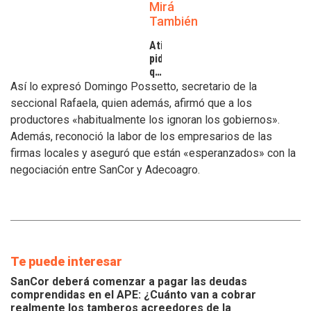
Mirá
También
Atilra
pide
que
se
Así lo expresó Domingo Possetto, secretario de la
atiendan
seccional Rafaela, quien además, afirmó que a los
los
productores «habitualmente los ignoran los gobiernos».
inconvenientes
Además, reconoció la labor de los empresarios de las
de
los
firmas locales y aseguró que están «esperanzados» con la
tamberos
negociación entre SanCor y Adecoagro.
Te puede interesar
SanCor deberá comenzar a pagar las deudas
comprendidas en el APE: ¿Cuánto van a cobrar
realmente los tamberos acreedores de la