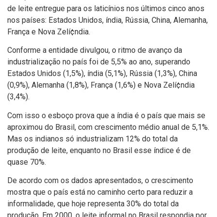
de leite entregue para os laticí­nios nos últimos cinco anos
nos paí­ses: Estados Unidos, índia, Rússia, China, Alemanha,
França e Nova Zelí¢ndia.
Conforme a entidade divulgou, o ritmo de avanço da
industrialização no paí­s foi de 5,5% ao ano, superando
Estados Unidos (1,5%), índia (5,1%), Rússia (1,3%), China
(0,9%), Alemanha (1,8%), França (1,6%) e Nova Zelí¢ndia
(3,4%).
Com isso o esboço prova que a índia é o paí­s que mais se
aproximou do Brasil, com crescimento médio anual de 5,1%.
Mas os indianos só industrializam 12% do total da
produção de leite, enquanto no Brasil esse í­ndice é de
quase 70%.
De acordo com os dados apresentados, o crescimento
mostra que o paí­s está no caminho certo para reduzir a
informalidade, que hoje representa 30% do total da
produção. Em 2000, o leite informal no Brasil respondia por