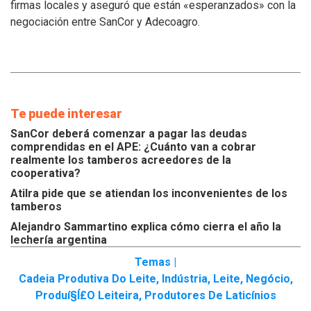
los
firmas locales y aseguró que están «esperanzados» con la
tamberos
negociación entre SanCor y Adecoagro.
Te puede interesar
SanCor deberá comenzar a pagar las deudas
comprendidas en el APE: ¿Cuánto van a cobrar
realmente los tamberos acreedores de la
cooperativa?
Atilra pide que se atiendan los inconvenientes de los
tamberos
Alejandro Sammartino explica cómo cierra el año la
lechería argentina
Temas |
Cadeia Produtiva Do Leite
,
Indústria
,
Leite
,
Negócio
,
Produí§í£o Leiteira
,
Produtores De Laticínios