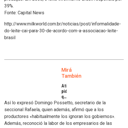
39%.
Fonte: Capital News
http://www.milkworld.com.br/noticias/post/informalidade-
do-leite-cai-para-30-de-acordo-com-a-associacao-leite-
brasil
Mirá
También
Atilra
pide
que
se
Así lo expresó Domingo Possetto, secretario de la
atiendan
seccional Rafaela, quien además, afirmó que a los
los
productores «habitualmente los ignoran los gobiernos».
inconvenientes
Además, reconoció la labor de los empresarios de las
de