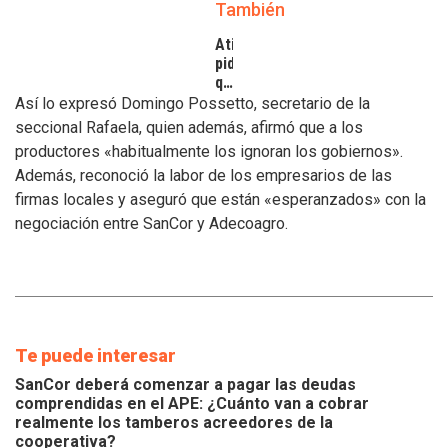
También
Atilra
pide
que
se
Así lo expresó Domingo Possetto, secretario de la
atiendan
seccional Rafaela, quien además, afirmó que a los
los
productores «habitualmente los ignoran los gobiernos».
inconvenientes
Además, reconoció la labor de los empresarios de las
de
los
firmas locales y aseguró que están «esperanzados» con la
tamberos
negociación entre SanCor y Adecoagro.
Te puede interesar
SanCor deberá comenzar a pagar las deudas
comprendidas en el APE: ¿Cuánto van a cobrar
realmente los tamberos acreedores de la
cooperativa?