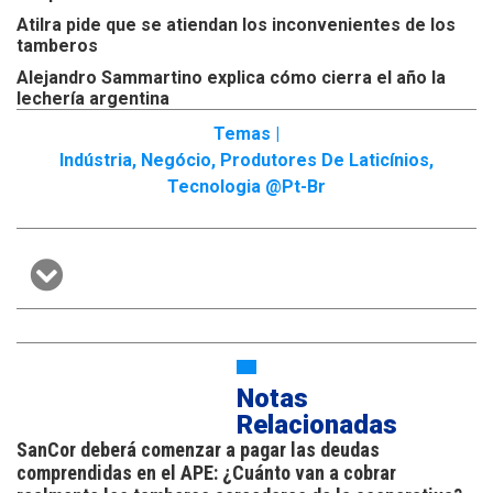
Atilra pide que se atiendan los inconvenientes de los
tamberos
Alejandro Sammartino explica cómo cierra el año la
lechería argentina
Temas |
Indústria
,
Negócio
,
Produtores De Laticínios
,
Tecnologia @pt-Br
Notas
Relacionadas
SanCor deberá comenzar a pagar las deudas
comprendidas en el APE: ¿Cuánto van a cobrar