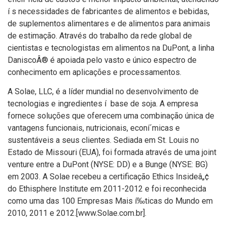
í s necessidades de fabricantes de alimentos e bebidas,
de suplementos alimentares e de alimentos para animais
de estimação. Através do trabalho da rede global de
cientistas e tecnologistas em alimentos na DuPont, a linha
DaniscoÂ® é apoiada pelo vasto e único espectro de
conhecimento em aplicações e processamentos.
A Solae, LLC, é a lí­der mundial no desenvolvimento de
tecnologias e ingredientes í base de soja. A empresa
fornece soluções que oferecem uma combinação única de
vantagens funcionais, nutricionais, econí´micas e
sustentáveis a seus clientes. Sediada em St. Louis no
Estado de Missouri (EUA), foi formada através de uma joint
venture entre a DuPont (NYSE: DD) e a Bunge (NYSE: BG)
em 2003. A Solae recebeu a certificação Ethics Insideâ„¢
do Ethisphere Institute em 2011-2012 e foi reconhecida
como uma das 100 Empresas Mais í‰ticas do Mundo em
2010, 2011 e 2012.[www.Solae.com.br].