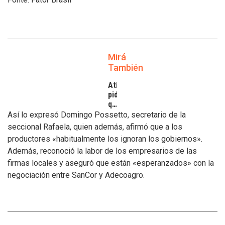
Mirá
También
Atilra
pide
que
se
Así lo expresó Domingo Possetto, secretario de la
atiendan
seccional Rafaela, quien además, afirmó que a los
los
productores «habitualmente los ignoran los gobiernos».
inconvenientes
Además, reconoció la labor de los empresarios de las
de
los
firmas locales y aseguró que están «esperanzados» con la
tamberos
negociación entre SanCor y Adecoagro.