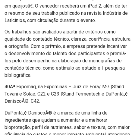
em queijosâ€. O vencedor receberá um iPad 2, além de ter
o resumo de seu trabalho publicado na revista Indústria de
Laticí­nios, com circulação durante o evento.
Os trabalhos são avaliados a partir de critérios como
qualidade do conteúdo técnico, clareza, coeríªncia, estrutura
e ortografia. Com o príªmio, a empresa pretende incentivar
o desenvolvimento do talento dos participantes e premiá-
los pelo desempenho na elaboração de monografias de
conteúdo técnico, como estí­mulo ao estudo e í pesquisa
bibliográfica.
40Âª Expomaq, na Expominas – Juiz de Fora/ MG |Stand
Tovani e Solae: C22 e C23 |Stand Fermentech e DuPontâ„¢
DaniscoÂ®: C42.
DuPontâ„¢ DaniscoÂ® é a marca de uma linha de
ingredientes que ajudam a aumentar e a melhorar
bioproteção, perfil de nutrientes, sabor e textura, com maior
eficiíªncia de custos e menor impacto ambiental, atendendo