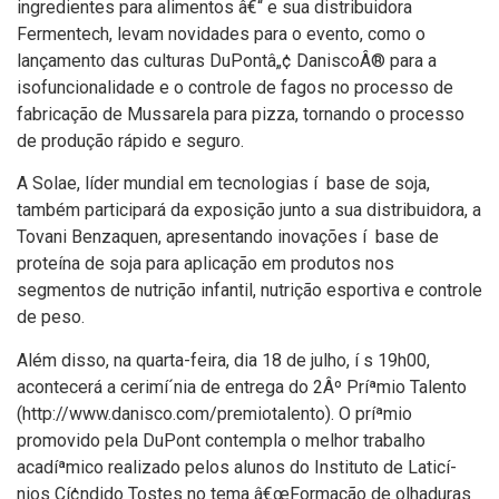
ingredientes para alimentos â€“ e sua distribuidora
Fermentech, levam novidades para o evento, como o
lançamento das culturas DuPontâ„¢ DaniscoÂ® para a
isofuncionalidade e o controle de fagos no processo de
fabricação de Mussarela para pizza, tornando o processo
de produção rápido e seguro.
A Solae, lí­der mundial em tecnologias í base de soja,
também participará da exposição junto a sua distribuidora, a
Tovani Benzaquen, apresentando inovações í base de
proteí­na de soja para aplicação em produtos nos
segmentos de nutrição infantil, nutrição esportiva e controle
de peso.
Além disso, na quarta-feira, dia 18 de julho, í s 19h00,
acontecerá a cerimí´nia de entrega do 2Âº Príªmio Talento
(http://www.danisco.com/premiotalento). O príªmio
promovido pela DuPont contempla o melhor trabalho
acadíªmico realizado pelos alunos do Instituto de Laticí­
nios Cí¢ndido Tostes no tema â€œFormação de olhaduras