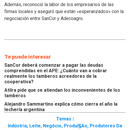
Además, reconoció la labor de los empresarios de las
de
los
firmas locales y aseguró que están «esperanzados» con la
tamberos
negociación entre SanCor y Adecoagro.
Te puede interesar
SanCor deberá comenzar a pagar las deudas
comprendidas en el APE: ¿Cuánto van a cobrar
realmente los tamberos acreedores de la
cooperativa?
Atilra pide que se atiendan los inconvenientes de los
tamberos
Alejandro Sammartino explica cómo cierra el año la
lechería argentina
Temas |
Indústria
,
Leite
,
Negócio
,
Produí§ao
,
Produtores De