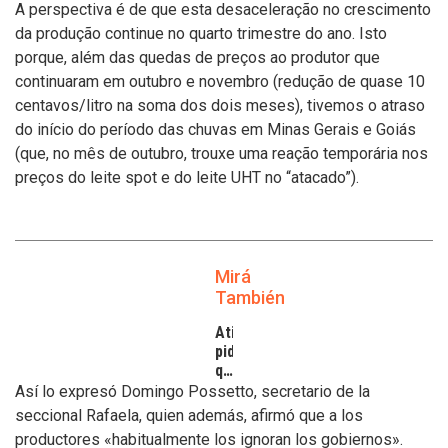
A perspectiva é de que esta desaceleração no crescimento
da produção continue no quarto trimestre do ano. Isto
porque, além das quedas de preços ao produtor que
continuaram em outubro e novembro (redução de quase 10
centavos/litro na soma dos dois meses), tivemos o atraso
do início do período das chuvas em Minas Gerais e Goiás
(que, no mês de outubro, trouxe uma reação temporária nos
preços do leite spot e do leite UHT no “atacado”).
Mirá
También
Atilra
pide
que
se
Así lo expresó Domingo Possetto, secretario de la
atiendan
seccional Rafaela, quien además, afirmó que a los
los
productores «habitualmente los ignoran los gobiernos».
inconvenientes