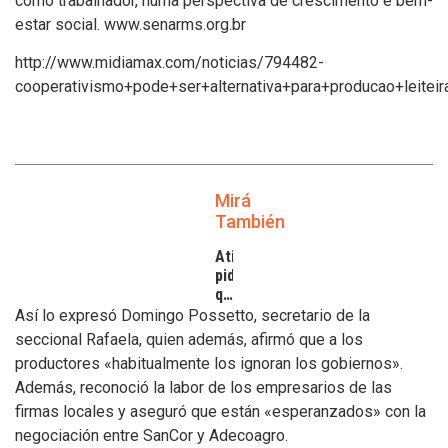
como trabalhador, numa perspectiva de crescimento e bem-
estar social. www.senarms.org.br
http://www.midiamax.com/noticias/794482-
cooperativismo+pode+ser+alternativa+para+producao+leiteira
Mirá
También
Atilra
pide
que
se
Así lo expresó Domingo Possetto, secretario de la
atiendan
seccional Rafaela, quien además, afirmó que a los
los
productores «habitualmente los ignoran los gobiernos».
inconvenientes
Además, reconoció la labor de los empresarios de las
de
los
firmas locales y aseguró que están «esperanzados» con la
tamberos
negociación entre SanCor y Adecoagro.