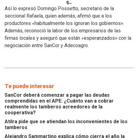
que
se
Así lo expresó Domingo Possetto, secretario de la
atiendan
seccional Rafaela, quien además, afirmó que a los
los
productores «habitualmente los ignoran los gobiernos».
inconvenientes
Además, reconoció la labor de los empresarios de las
de
los
firmas locales y aseguró que están «esperanzados» con la
tamberos
negociación entre SanCor y Adecoagro.
Te puede interesar
SanCor deberá comenzar a pagar las deudas
comprendidas en el APE: ¿Cuánto van a cobrar
realmente los tamberos acreedores de la
cooperativa?
Atilra pide que se atiendan los inconvenientes de los
tamberos
Alejandro Sammartino explica cómo cierra el año la