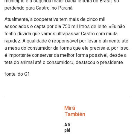
municí­pio é a segunda maior bacia leiteira do Brasil, só
perdendo para Castro, no Paraná.
Atualmente, a cooperativa tem mais de cinco mil
associados e capta por dia 750 mil litros de leite. «Eu não
tenho dúvida que vamos ultrapassar Castro com muita
rapidez. A qualidade é responsável por levar o alimento até
a mesa do consumidor da forma que ele precisa e, por isso,
é importante conservar da melhor forma possí­vel, desde a
teta do animal até o consumidor», destacou o presidente.
fonte: do G1
Mirá
También
Atilra
pide