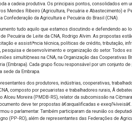
oda a cadeia produtiva.
Os principais pontos, consolidados em 
stros Mendes Ribeiro (Agricultura, Pecuária e Abastecimento) e
a Confederação da Agricultura e Pecuária do Brasil (CNA).
ento tudo aquilo que estamos discutindo e defendendo ao lon
de Pecuária de Leite da CNA, Rodrigo Alvim. As propostas estã
ação e assistíªncia técnica, polí­ticas de crédito, tributação, inf
ão, pesquisa e desenvolvimento e organização do setor. Todos es
euniões simultí¢neas na CNA, na Organização das Cooperativas B
ia (Embrapa). Cada grupo ficou responsável por um conjunto de 
na sede da Embrapa.
esentantes dos produtores, indústrias, cooperativas, trabalhad
CNA, composto por pecuaristas e trabalhadores rurais, Â debateu 
do Alceu Moreira (PMDB-RS), relator da subcomissão na Cí¢mara
documento deve ter propostas â€œqualificadas e exeqí¼í­veisâ€
firmou o parlamentar. Também participaram da reunião os deputa
no (PP-RO), além de representantes das Federações de Agricul