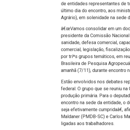
de entidades representantes de t
último dia do encontro, aos mini
Agrário), em solenidade na sede d
â€œVamos consolidar em um docum
presidente da Comissão Nacional 
sanidade, defesa comercial, capacit
comercial, legislação, fiscalizaç
por tríªs grupos temáticos, em r
Brasileira de Pesquisa Agropecuár
amanhã (7/11), durante encontro 
Estão envolvidos nos debates repr
federal. O grupo que se reuniu na 
produção primária. Para o deputa
encontro na sede da entidade, o 
seja efetivamente cumpridaâ€, a
Maldaner (PMDB-SC) e Carlos Mag
ligadas aos trabalhadores.