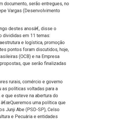
um documento, serão entregues, no
 Pepe Vargas (Desenvolvimento
go destes anosâ€, disse o
o divididas em 11 temas:
raestrutura e logí­stica, promoção
tes pontos foram discutidos, hoje,
rasileiras (OCB) e na Empresa
propostas, que serão finalizadas
ores rurais, comércio e governo
as polí­ticas voltadas para a
 e que esteve na abertura do
. â€œQueremos uma polí­tica que
dos Junji Abe (PSD-SP), Celso
tura e Pecuária e entidades