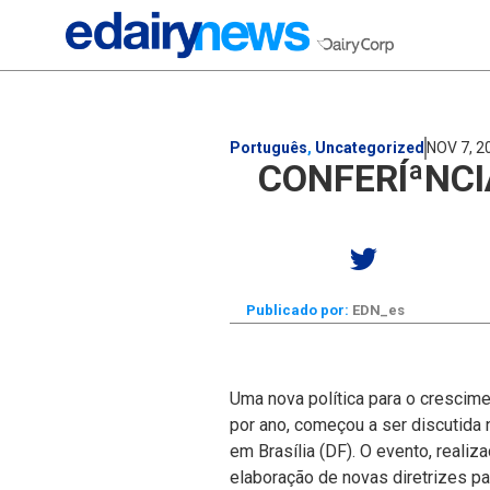
Português
,
Uncategorized
NOV 7, 2
CONFERÍªNCI
Publicado por:
EDN_es
Uma nova polí­tica para o crescim
por ano, começou a ser discutida n
em Brasí­lia (DF). O evento, rea
elaboração de novas diretrizes pa