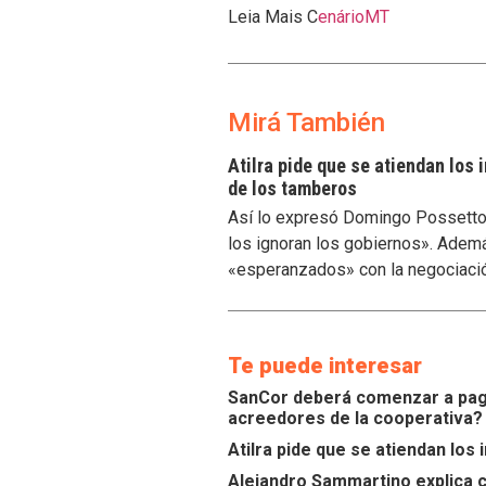
Leia Mais C
enárioMT
Mirá También
Atilra pide que se atiendan los
de los tamberos
Así lo expresó Domingo Possetto, 
los ignoran los gobiernos». Ademá
«esperanzados» con la negociaci
Te puede interesar
SanCor deberá comenzar a paga
acreedores de la cooperativa?
Atilra pide que se atiendan lo
Alejandro Sammartino explica c