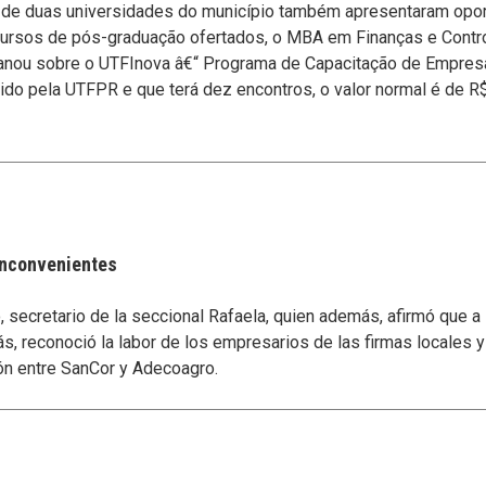
s de duas universidades do municí­pio também apresentaram opo
s cursos de pós-graduação ofertados, o MBA em Finanças e Cont
lanou sobre o UTFInova â€“ Programa de Capacitação de Empre
vido pela UTFPR e que terá dez encontros, o valor normal é de
 inconvenientes
secretario de la seccional Rafaela, quien además, afirmó que a
s, reconoció la labor de los empresarios de las firmas locales 
ón entre SanCor y Adecoagro.