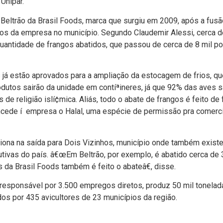
Unipar.
 Beltrão da Brasil Foods, marca que surgiu em 2009, após a fus
os da empresa no municí­pio. Segundo Claudemir Alessi, cerca 
antidade de frangos abatidos, que passou de cerca de 8 mil por
 já estão aprovados para a ampliação da estocagem de frios, que
odutos sairão da unidade em contíªineres, já que 92% das aves
s de religião islí¢mica. Aliás, todo o abate de frangos é feito 
oncede í empresa o Halal, uma espécie de permissão pra comerci
iona na saí­da para Dois Vizinhos, municí­pio onde também existe
tivas do paí­s. â€œEm Beltrão, por exemplo, é abatido cerca de
 da Brasil Foods também é feito o abateâ€, disse.
é responsável por 3.500 empregos diretos, produz 50 mil tonela
os por 435 avicultores de 23 municí­pios da região.