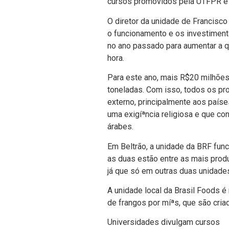
cursos promovidos pela UTFPR e 
O diretor da unidade de Francisco
o funcionamento e os investiment
no ano passado para aumentar a qu
hora.
Para este ano, mais R$20 milhões
toneladas. Com isso, todos os pr
externo, principalmente aos paí­se
uma exigíªncia religiosa e que c
árabes.
Em Beltrão, a unidade da BRF func
as duas estão entre as mais produ
já que só em outras duas unidades
A unidade local da Brasil Foods 
de frangos por míªs, que são criad
Universidades divulgam cursos