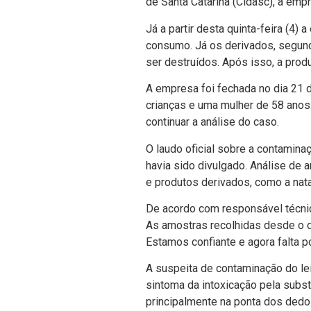
de Santa Catarina (Cidasc), a empr
Já a partir desta quinta-feira (4) 
consumo. Já os derivados, segund
ser destruí­dos. Após isso, a pro
A empresa foi fechada no dia 21 
crianças e uma mulher de 58 anos
continuar a análise do caso.
O laudo oficial sobre a contaminaç
havia sido divulgado. Análise de 
e produtos derivados, como a nata,
De acordo com responsável técnic
As amostras recolhidas desde o d
Estamos confiante e agora falta po
A suspeita de contaminação do lei
sintoma da intoxicação pela substí
principalmente na ponta dos dedo