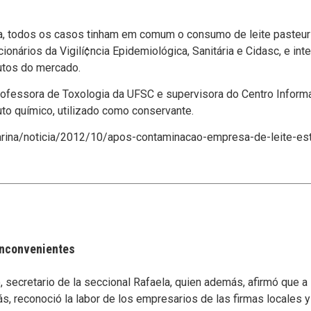
a, todos os casos tinham em comum o consumo de leite pasteu
onários da Vigilí¢ncia Epidemiológica, Sanitária e Cidasc, e int
dutos do mercado.
ofessora de Toxologia da UFSC e supervisora do Centro Inform
duto quí­mico, utilizado como conservante.
arina/noticia/2012/10/apos-contaminacao-empresa-de-leite-est
 inconvenientes
secretario de la seccional Rafaela, quien además, afirmó que a
s, reconoció la labor de los empresarios de las firmas locales 