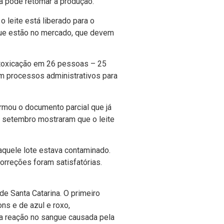
já pode retomar a produção.
 o leite está liberado para o
que estão no mercado, que devem
intoxicação em 26 pessoas – 25
om processos administrativos para
irmou o documento parcial que já
e setembro mostraram que o leite
aquele lote estava contaminado.
rreções foram satisfatórias.
de Santa Catarina. O primeiro
ns e de azul e roxo,
ma reação no sangue causada pela