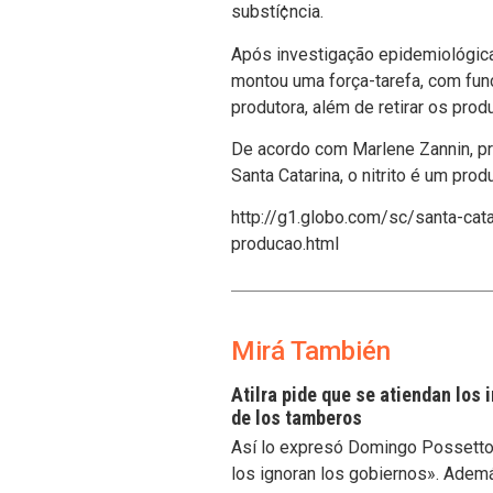
substí¢ncia.
Após investigação epidemiológic
montou uma força-tarefa, com funci
produtora, além de retirar os pro
De acordo com Marlene Zannin, pr
Santa Catarina, o nitrito é um pro
http://g1.globo.com/sc/santa-cat
producao.html
Mirá También
Atilra pide que se atiendan los
de los tamberos
Así lo expresó Domingo Possetto, 
los ignoran los gobiernos». Ademá