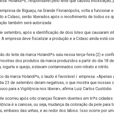
esa ‘Holandíªs’, responsável pelo leite que causou intoxicação, 
a empresa de Biguaçu, na Grande Florianópolis, volta a funcionar e
o a Cidasc, serão liberados após o recolhimento de todos os 
dução também será autorizada.
de setembro, após a identificação de dois lotes que causaram 
. A empresa deve fiscalizar a produção e a Cidasc ainda está c
ão do leite da marca Holandíªs saiu nessa terça-feira (2) e conf
amostras dos produtos da marca produzidos a partir do dia 18 d
 iogurte e queijo, estavam contaminados com nitrato e nitrito.
o da marca Holandíªs, o laudo é favorável í empresa. «Apenas 
ia 23 de setembro deram negativas, o que mostra que nossas co
uco para a Vigilí¢ncia nos liberar», afirma Luiz Carlos Custódio.
te ocorreu após oito crianças ficarem doentes em tríªs cidades 
¢ncia é a cianose, ou seja, mudança da coloração da pele para to
s, embaixo das unhas, e ao redor dos lábios. Isso ocorre por u