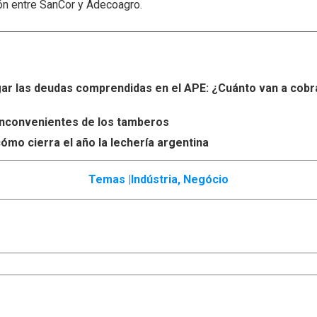
ón entre SanCor y Adecoagro.
r las deudas comprendidas en el APE: ¿Cuánto van a cobr
s inconvenientes de los tamberos
ómo cierra el año la lechería argentina
Temas |
Indústria
,
Negócio