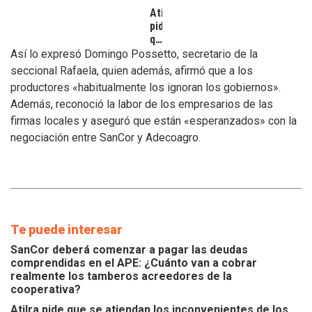
Atilra
pide
que
se
Así lo expresó Domingo Possetto, secretario de la
atiendan
seccional Rafaela, quien además, afirmó que a los
los
productores «habitualmente los ignoran los gobiernos».
inconvenientes
Además, reconoció la labor de los empresarios de las
de
los
firmas locales y aseguró que están «esperanzados» con la
tamberos
negociación entre SanCor y Adecoagro.
Te puede interesar
SanCor deberá comenzar a pagar las deudas
comprendidas en el APE: ¿Cuánto van a cobrar
realmente los tamberos acreedores de la
cooperativa?
Atilra pide que se atiendan los inconvenientes de los