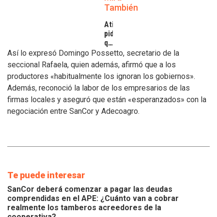
También
Atilra
pide
que
se
Así lo expresó Domingo Possetto, secretario de la
atiendan
seccional Rafaela, quien además, afirmó que a los
los
productores «habitualmente los ignoran los gobiernos».
inconvenientes
Además, reconoció la labor de los empresarios de las
de
los
firmas locales y aseguró que están «esperanzados» con la
tamberos
negociación entre SanCor y Adecoagro.
Te puede interesar
SanCor deberá comenzar a pagar las deudas
comprendidas en el APE: ¿Cuánto van a cobrar
realmente los tamberos acreedores de la
cooperativa?