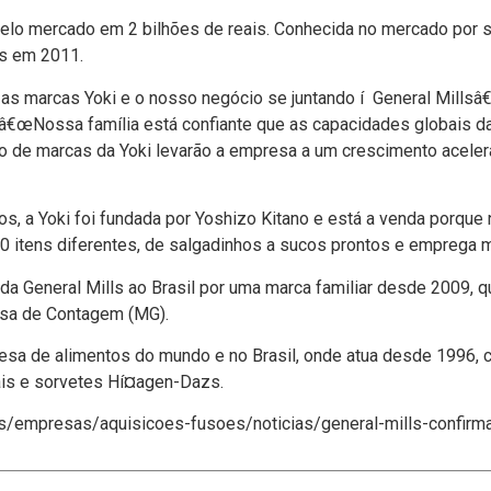
pelo mercado em 2 bilhões de reais. Conhecida no mercado por s
is em 2011.
as marcas Yoki e o nosso negócio se juntando í General Millsâ€
. â€œNossa famí­lia está confiante que as capacidades globais d
lio de marcas da Yoki levarão a empresa a um crescimento acele
, a Yoki foi fundada por Yoshizo Kitano e está a venda porque 
10 itens diferentes, de salgadinhos a sucos prontos e emprega m
 da General Mills ao Brasil por uma marca familiar desde 2009,
resa de Contagem (MG).
resa de alimentos do mundo e no Brasil, onde atua desde 1996, 
ais e sorvetes Hí¤agen-Dazs.
os/empresas/aquisicoes-fusoes/noticias/general-mills-confirm