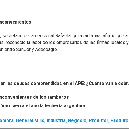
 inconvenientes
secretario de la seccional Rafaela, quien además, afirmó que a
s, reconoció la labor de los empresarios de las firmas locales 
ón entre SanCor y Adecoagro.
r las deudas comprendidas en el APE: ¿Cuánto van a cobr
s inconvenientes de los tamberos
ómo cierra el año la lechería argentina
ompra
,
General Mills
,
Indústria
,
Negócio
,
Produtor
,
Produto