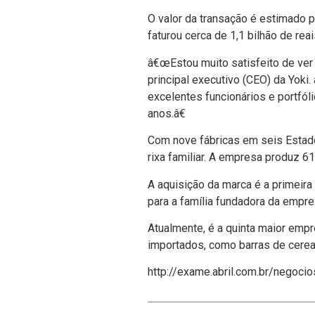
O valor da transação é estimado 
faturou cerca de 1,1 bilhão de rea
â€œEstou muito satisfeito de ver 
principal executivo (CEO) da Yoki
excelentes funcionários e portfó
anos.â€
Com nove fábricas em seis Estados
rixa familiar. A empresa produz 6
A aquisição da marca é a primeira
para a famí­lia fundadora da emp
Atualmente, é a quinta maior emp
importados, como barras de cere
http://exame.abril.com.br/negoci