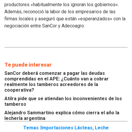
los
productores «habitualmente los ignoran los gobiernos».
inconvenientes
Además, reconoció la labor de los empresarios de las
de
los
firmas locales y aseguró que están «esperanzados» con la
tamberos
negociación entre SanCor y Adecoagro.
Te puede interesar
SanCor deberá comenzar a pagar las deudas
comprendidas en el APE: ¿Cuánto van a cobrar
realmente los tamberos acreedores de la
cooperativa?
Atilra pide que se atiendan los inconvenientes de los
tamberos
Alejandro Sammartino explica cómo cierra el año la
lechería argentina
Temas |
Importaciones Lácteas
,
Leche