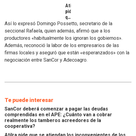
Atilra
pide
que
se
Así lo expresó Domingo Possetto, secretario de la
atiendan
seccional Rafaela, quien además, afirmó que a los
los
productores «habitualmente los ignoran los gobiernos».
inconvenientes
Además, reconoció la labor de los empresarios de las
de
los
firmas locales y aseguró que están «esperanzados» con la
tamberos
negociación entre SanCor y Adecoagro.
Te puede interesar
SanCor deberá comenzar a pagar las deudas
comprendidas en el APE: ¿Cuánto van a cobrar
realmente los tamberos acreedores de la
cooperativa?
Atilra pide que se atiendan los inconvenientes de los