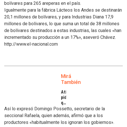
bolívares para 265 areperas en el país.
Igualmente para la fábrica Lácteos los Andes se destinarán
20,1 millones de bolívares, y para Industrias Diana 17,9
millones de bolívares, lo que suma un total de 38 millones
de bolívares destinados a estas industrias, las cuales «han
incrementado su producción a un 17%», aseveró Chávez.
http://www.el-nacional.com
Mirá
También
Atilra
pide
que
se
Así lo expresó Domingo Possetto, secretario de la
atiendan
seccional Rafaela, quien además, afirmó que a los
los
productores «habitualmente los ignoran los gobiernos».
inconvenientes