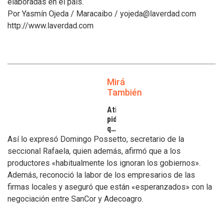
elaboradas en el país.
Por Yasmín Ojeda / Maracaibo / yojeda@laverdad.com
http://www.laverdad.com
Mirá
También
Atilra
pide
que
se
Así lo expresó Domingo Possetto, secretario de la
atiendan
seccional Rafaela, quien además, afirmó que a los
los
productores «habitualmente los ignoran los gobiernos».
inconvenientes
Además, reconoció la labor de los empresarios de las
de
los
firmas locales y aseguró que están «esperanzados» con la
tamberos
negociación entre SanCor y Adecoagro.