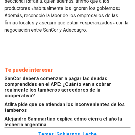
seccional Rafaela, quien además, afirmó que a los
los
productores «habitualmente los ignoran los gobiernos».
inconvenientes
Además, reconoció la labor de los empresarios de las
de
los
firmas locales y aseguró que están «esperanzados» con la
tamberos
negociación entre SanCor y Adecoagro.
Te puede interesar
SanCor deberá comenzar a pagar las deudas
comprendidas en el APE: ¿Cuánto van a cobrar
realmente los tamberos acreedores de la
cooperativa?
Atilra pide que se atiendan los inconvenientes de los
tamberos
Alejandro Sammartino explica cómo cierra el año la
lechería argentina
Temas |
Gobiernos
,
Leche