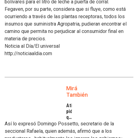
bolívares para el litro de leche a puerta de corral.
Fegaven, por su parte, considera que si fluye, como está
ocurriendo a través de las plantas receptoras, todos los
insumos que suministra Agropatria, pudieran encontrar el
camino que permita no perjudicar al consumidor final en
materia de precios.
Noticia al Día/El universal
http://noticiaaldia.com
Mirá
También
Atilra
pide
que
se
Así lo expresó Domingo Possetto, secretario de la
atiendan
seccional Rafaela, quien además, afirmó que a los
los