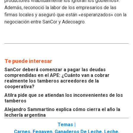
productores «habitualmente los ignoran los gobiernos».
inconvenientes
Además, reconoció la labor de los empresarios de las
de
los
firmas locales y aseguró que están «esperanzados» con la
tamberos
negociación entre SanCor y Adecoagro.
Te puede interesar
SanCor deberá comenzar a pagar las deudas
comprendidas en el APE: ¿Cuánto van a cobrar
realmente los tamberos acreedores de la
cooperativa?
Atilra pide que se atiendan los inconvenientes de los
tamberos
Alejandro Sammartino explica cómo cierra el año la
lechería argentina
Temas |
Carnes
,
Fegaven
,
Ganaderos De Leche
,
Leche
,