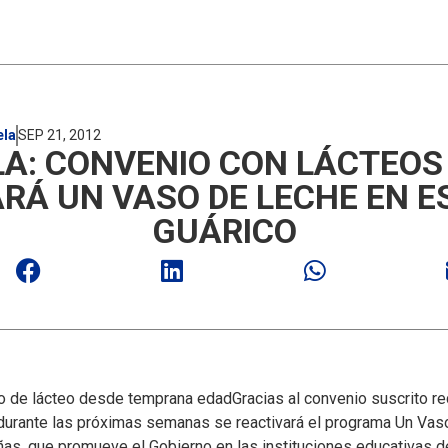
ela
SEP 21, 2012
A: CONVENIO CON LÁCTEOS
RÁ UN VASO DE LECHE EN E
GUÁRICO
mo de lácteo desde temprana edad
Gracias al convenio suscrito r
durante las próximas semanas se reactivará el programa Un Vas
as, que promueve el Gobierno en las instituciones educativas del