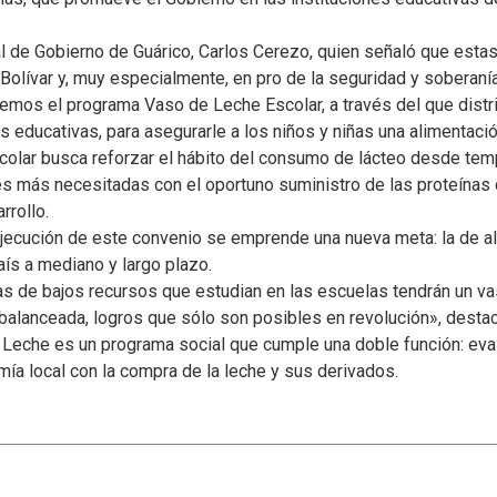
al de Gobierno de Guárico, Carlos Cerezo, quien señaló que estas
Bolívar y, muy especialmente, en pro de la seguridad y soberanía
remos el programa Vaso de Leche Escolar, a través del que distr
es educativas, para asegurarle a los niños y niñas una alimentació
olar busca reforzar el hábito del consumo de lácteo desde temp
 más necesitadas con el oportuno suministro de las proteínas d
rrollo.
ejecución de este convenio se emprende una nueva meta: la de 
aís a mediano y largo plazo.
de bajos recursos que estudian en las escuelas tendrán un vas
 balanceada, logros que sólo son posibles en revolución», destac
Leche es un programa social que cumple una doble función: evalu
ía local con la compra de la leche y sus derivados.