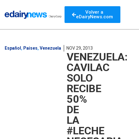
Volver a
eDairyNews.com
Español
,
Paises
,
Venezuela
NOV 29, 2013
VENEZUELA:
CAVILAC
SOLO
RECIBE
50%
DE
LA
#LECHE