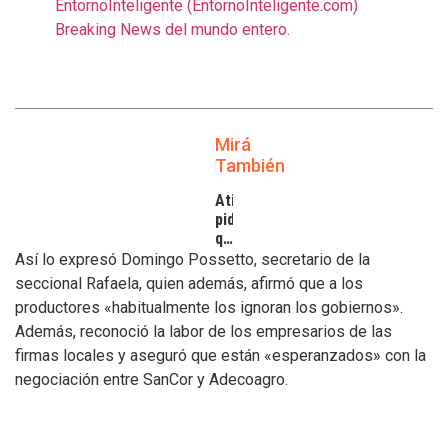
EntornoInteligente (EntornoInteligente.com)
Breaking News del mundo entero.
Mirá
También
Atilra
pide
que
se
Así lo expresó Domingo Possetto, secretario de la
atiendan
seccional Rafaela, quien además, afirmó que a los
los
productores «habitualmente los ignoran los gobiernos».
inconvenientes
Además, reconoció la labor de los empresarios de las
de
los
firmas locales y aseguró que están «esperanzados» con la
tamberos
negociación entre SanCor y Adecoagro.