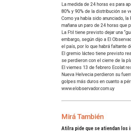
La medida de 24 horas es para apo
80% y 90% de la distribución se v
Como ya había sido anunciado, la F
mañana un paro de 24 horas que pr
La Ftil tiene previsto dejar una “
embargo, según dijo a El Observad
el país, por lo que habrá faltante
El gremio lácteo tiene previsto r
se perdieron con el cierre de la p
El viernes 13 de febrero Ecolat re
Nueva Helvecia perdieron su fuente
golpes más duros en cuanto a pér
www.elobservador.com.uy
Mirá También
Atilra pide que se atiendan los