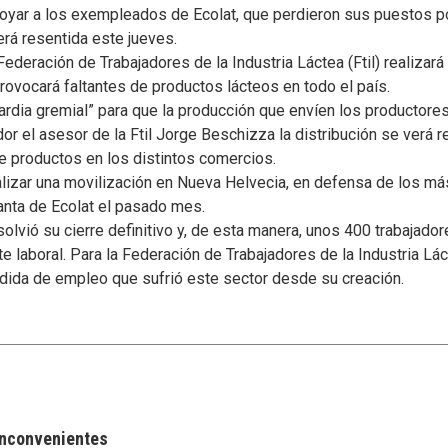
yar a los exempleados de Ecolat, que perdieron sus puestos por
erá resentida este jueves.
ederación de Trabajadores de la Industria Láctea (Ftil) realizar
ovocará faltantes de productos lácteos en todo el país.
guardia gremial” para que la producción que envíen los productores
or el asesor de la Ftil Jorge Beschizza la distribución se verá 
 de productos en los distintos comercios.
ealizar una movilización en Nueva Helvecia, en defensa de los m
lanta de Ecolat el pasado mes.
solvió su cierre definitivo y, de esta manera, unos 400 trabajado
 laboral. Para la Federación de Trabajadores de la Industria Láct
dida de empleo que sufrió este sector desde su creación.
 inconvenientes