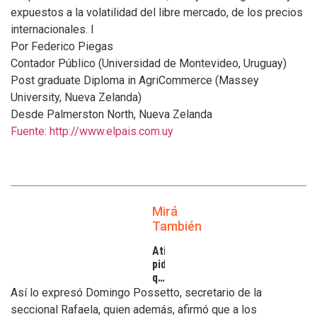
expuestos a la volatilidad del libre mercado, de los precios
internacionales. l
Por Federico Piegas
Contador Público (Universidad de Montevideo, Uruguay)
Post graduate Diploma in AgriCommerce (Massey
University, Nueva Zelanda)
Desde Palmerston North, Nueva Zelanda
Fuente: http://www.elpais.com.uy
Mirá
También
Atilra
pide
que
se
Así lo expresó Domingo Possetto, secretario de la
atiendan
seccional Rafaela, quien además, afirmó que a los