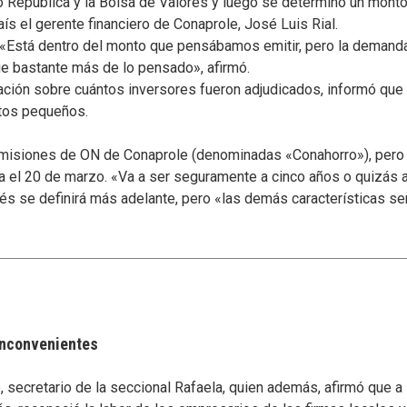
o República y la Bolsa de Valores y luego se determinó un mont
ís el gerente financiero de Conaprole, José Luis Rial.
. «Está dentro del monto que pensábamos emitir, pero la demanda
ue bastante más de lo pensado», afirmó.
mación sobre cuántos inversores fueron adjudicados, informó que
tos pequeños.
emisiones de ON de Conaprole (denominadas «Conahorro»), pero a
a el 20 de marzo. «Va a ser seguramente a cinco años o quizás a 
erés se definirá más adelante, pero «las demás características s
 inconvenientes
secretario de la seccional Rafaela, quien además, afirmó que a