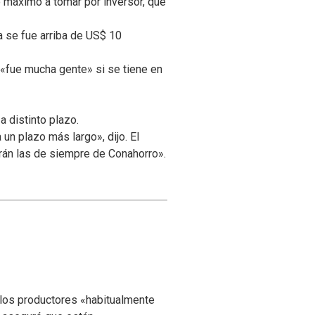
o máximo a tomar por inversor, que
 se fue arriba de US$ 10
 «fue mucha gente» si se tiene en
 distinto plazo.
un plazo más largo», dijo. El
erán las de siempre de Conahorro».
 los productores «habitualmente