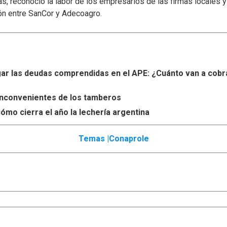
s, reconoció la labor de los empresarios de las firmas locales 
ón entre SanCor y Adecoagro.
r las deudas comprendidas en el APE: ¿Cuánto van a cobr
s inconvenientes de los tamberos
ómo cierra el año la lechería argentina
Temas |
Conaprole