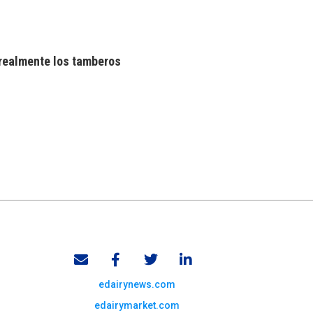
realmente los tamberos
edairynews.com
edairymarket.com