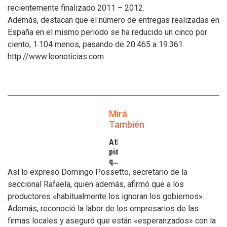
recientemente finalizado 2011 – 2012.
Además, destacan que el número de entregas realizadas en
España en el mismo periodo se ha reducido un cinco por
ciento, 1.104 menos, pasando de 20.465 a 19.361.
http://www.leonoticias.com
Mirá
También
Atilra
pide
que
se
Así lo expresó Domingo Possetto, secretario de la
atiendan
seccional Rafaela, quien además, afirmó que a los
los
productores «habitualmente los ignoran los gobiernos».
inconvenientes
Además, reconoció la labor de los empresarios de las
de
los
firmas locales y aseguró que están «esperanzados» con la