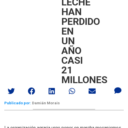
LECHE
HAN
PERDIDO
EN
UN
AÑO
CASI
21
MILLONES
Publicado por:
Damián Morais
La organización agraria urge poner en marcha mecanismos