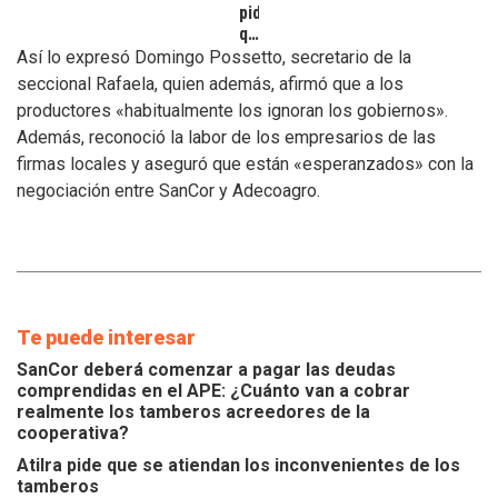
pide
que
se
Así lo expresó Domingo Possetto, secretario de la
atiendan
seccional Rafaela, quien además, afirmó que a los
los
productores «habitualmente los ignoran los gobiernos».
inconvenientes
Además, reconoció la labor de los empresarios de las
de
los
firmas locales y aseguró que están «esperanzados» con la
tamberos
negociación entre SanCor y Adecoagro.
Te puede interesar
SanCor deberá comenzar a pagar las deudas
comprendidas en el APE: ¿Cuánto van a cobrar
realmente los tamberos acreedores de la
cooperativa?
Atilra pide que se atiendan los inconvenientes de los
tamberos