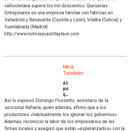
vallisoletana supera los mil doscientos. Queserías
Entrepinares es una empresa familiar con fábricas en
Valladolid y Benavente (Castilla y León), Vilalba (Galicia) y
Fuenlabrada (Madrid).
http://www.noticiascastillayleon.com
Mirá
También
Atilra
pide
que
se
Así lo expresó Domingo Possetto, secretario de la
atiendan
seccional Rafaela, quien además, afirmó que a los
los
productores «habitualmente los ignoran los gobiernos».
inconvenientes
Además, reconoció la labor de los empresarios de las
de
los
firmas locales y aseguró que están «esperanzados» con la