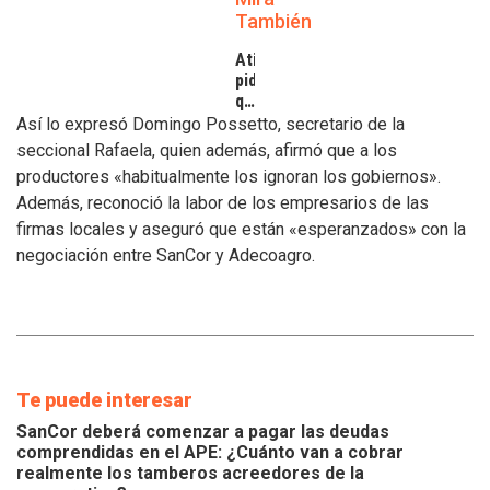
También
Atilra
pide
que
se
Así lo expresó Domingo Possetto, secretario de la
atiendan
seccional Rafaela, quien además, afirmó que a los
los
productores «habitualmente los ignoran los gobiernos».
inconvenientes
Además, reconoció la labor de los empresarios de las
de
los
firmas locales y aseguró que están «esperanzados» con la
tamberos
negociación entre SanCor y Adecoagro.
Te puede interesar
SanCor deberá comenzar a pagar las deudas
comprendidas en el APE: ¿Cuánto van a cobrar
realmente los tamberos acreedores de la