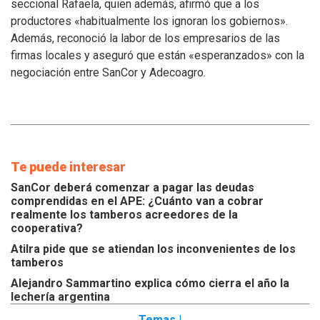
seccional Rafaela, quien además, afirmó que a los
los
productores «habitualmente los ignoran los gobiernos».
inconvenientes
Además, reconoció la labor de los empresarios de las
de
los
firmas locales y aseguró que están «esperanzados» con la
tamberos
negociación entre SanCor y Adecoagro.
Te puede interesar
SanCor deberá comenzar a pagar las deudas
comprendidas en el APE: ¿Cuánto van a cobrar
realmente los tamberos acreedores de la
cooperativa?
Atilra pide que se atiendan los inconvenientes de los
tamberos
Alejandro Sammartino explica cómo cierra el año la
lechería argentina
Temas |