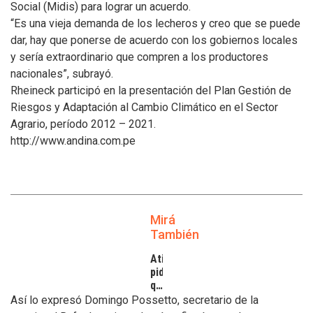
Social (Midis) para lograr un acuerdo.
“Es una vieja demanda de los lecheros y creo que se puede
dar, hay que ponerse de acuerdo con los gobiernos locales
y sería extraordinario que compren a los productores
nacionales”, subrayó.
Rheineck participó en la presentación del Plan Gestión de
Riesgos y Adaptación al Cambio Climático en el Sector
Agrario, período 2012 – 2021.
http://www.andina.com.pe
Mirá
También
Atilra
pide
que
se
Así lo expresó Domingo Possetto, secretario de la
atiendan