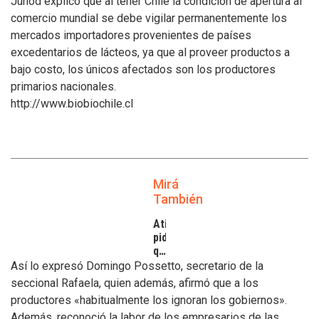
Junod explicó que al tener Chile la condición de apertura al
comercio mundial se debe vigilar permanentemente los
mercados importadores provenientes de países
excedentarios de lácteos, ya que al proveer productos a
bajo costo, los únicos afectados son los productores
primarios nacionales.
http://www.biobiochile.cl
Mirá
También
Atilra
pide
que
se
Así lo expresó Domingo Possetto, secretario de la
atiendan
seccional Rafaela, quien además, afirmó que a los
los
productores «habitualmente los ignoran los gobiernos».
inconvenientes
Además, reconoció la labor de los empresarios de las
de