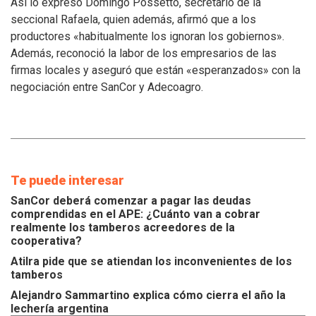
se
Así lo expresó Domingo Possetto, secretario de la
atiendan
seccional Rafaela, quien además, afirmó que a los
los
productores «habitualmente los ignoran los gobiernos».
inconvenientes
Además, reconoció la labor de los empresarios de las
de
los
firmas locales y aseguró que están «esperanzados» con la
tamberos
negociación entre SanCor y Adecoagro.
Te puede interesar
SanCor deberá comenzar a pagar las deudas
comprendidas en el APE: ¿Cuánto van a cobrar
realmente los tamberos acreedores de la
cooperativa?
Atilra pide que se atiendan los inconvenientes de los
tamberos
Alejandro Sammartino explica cómo cierra el año la
lechería argentina