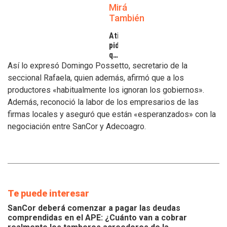
Mirá
También
Atilra
pide
que
se
Así lo expresó Domingo Possetto, secretario de la
atiendan
seccional Rafaela, quien además, afirmó que a los
los
productores «habitualmente los ignoran los gobiernos».
inconvenientes
Además, reconoció la labor de los empresarios de las
de
los
firmas locales y aseguró que están «esperanzados» con la
tamberos
negociación entre SanCor y Adecoagro.
Te puede interesar
SanCor deberá comenzar a pagar las deudas
comprendidas en el APE: ¿Cuánto van a cobrar