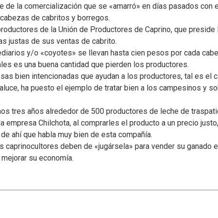
arte de la comercialización que se «amarró» en días pasados co
e cabezas de cabritos y borregos.
 productores de la Unión de Productores de Caprino, que preside 
as justas de sus ventas de cabrito.
ediarios y/o «coyotes» se llevan hasta cien pesos por cada cab
les es una buena cantidad que pierden los productores.
esas bien intencionadas que ayudan a los productores, tal es el 
raluce, ha puesto el ejemplo de tratar bien a los campesinos y s
os tres años alrededor de 500 productores de leche de traspatio
la empresa Chilchota, al comprarles el producto a un precio just
, de ahí que habla muy bien de esta compañía.
los caprinocultores deben de «jugársela» para vender su ganado e
 mejorar su economía.