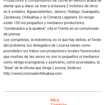
Productores y Consumidores de Leche en México acaba de
alertar que a diario se tiran a la basura 2 millones de litros
en 6 estados, Aguascalientes, Jalisco, Hidalgo, Guanajuato,
Zacatecas, Chihuahua, y la Comarca Lagunera. En riesgo
están 150 mil pequeños y medianos productores,
“condenados a la quiebra”, cita el Frente en un comunicado
de prensa.
Las corruptelas, la indolencia, es lo que hay detrás, el fondo
del problema; los delegados de Liconsa tienen como
prioridades los tratos con productores locales favorecidos
que muchas de las veces no son ni pequeños ni medianos
como obliga el programa, y asimismo, como prioridades, la
“línea” de la oficina que dirige Liconsa, Sedesol.
http://www.cronicadechihuahua.com
Mirá
También