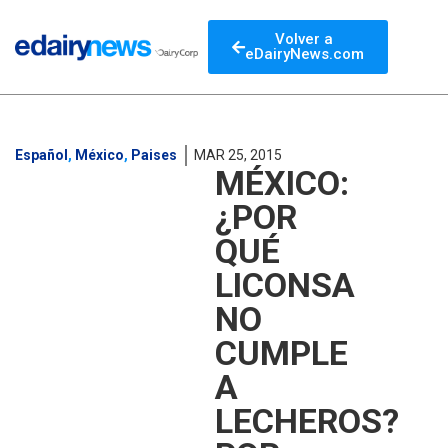
Volver a
eDairyNews.com
Español
,
México
,
Paises
MAR 25, 2015
MÉXICO:
¿POR
QUÉ
LICONSA
NO
CUMPLE
A
LECHEROS?