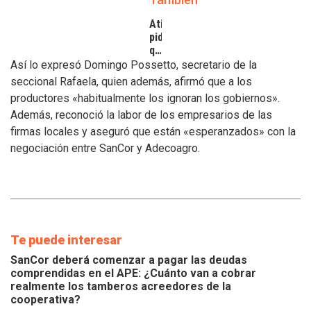
Atilra
pide
que
se
Así lo expresó Domingo Possetto, secretario de la
atiendan
seccional Rafaela, quien además, afirmó que a los
los
productores «habitualmente los ignoran los gobiernos».
inconvenientes
Además, reconoció la labor de los empresarios de las
de
los
firmas locales y aseguró que están «esperanzados» con la
tamberos
negociación entre SanCor y Adecoagro.
Te puede interesar
SanCor deberá comenzar a pagar las deudas
comprendidas en el APE: ¿Cuánto van a cobrar
realmente los tamberos acreedores de la
cooperativa?