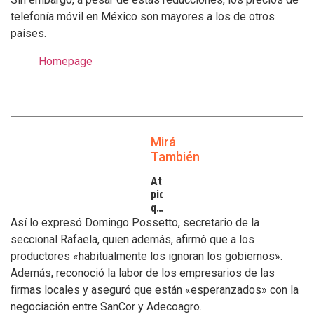
telefonía móvil en México son mayores a los de otros
países.
Homepage
Mirá
También
Atilra
pide
que
se
Así lo expresó Domingo Possetto, secretario de la
atiendan
seccional Rafaela, quien además, afirmó que a los
los
productores «habitualmente los ignoran los gobiernos».
inconvenientes
Además, reconoció la labor de los empresarios de las
de
los
firmas locales y aseguró que están «esperanzados» con la
tamberos
negociación entre SanCor y Adecoagro.