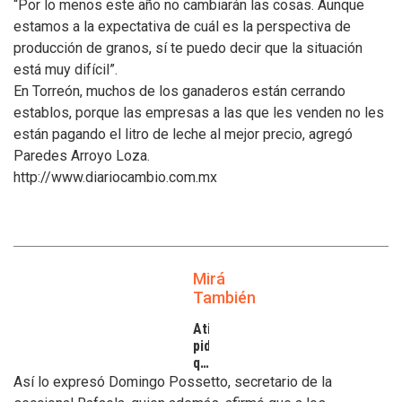
“Por lo menos este año no cambiarán las cosas. Aunque
estamos a la expectativa de cuál es la perspectiva de
producción de granos, sí te puedo decir que la situación
está muy difícil”.
En Torreón, muchos de los ganaderos están cerrando
establos, porque las empresas a las que les venden no les
están pagando el litro de leche al mejor precio, agregó
Paredes Arroyo Loza.
http://www.diariocambio.com.mx
Mirá
También
Atilra
pide
que
se
Así lo expresó Domingo Possetto, secretario de la
atiendan