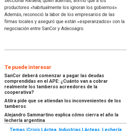
seccional Rafaela, quien además, afirmó que a los
los
productores «habitualmente los ignoran los gobiernos».
inconvenientes
Además, reconoció la labor de los empresarios de las
de
los
firmas locales y aseguró que están «esperanzados» con la
tamberos
negociación entre SanCor y Adecoagro.
Te puede interesar
SanCor deberá comenzar a pagar las deudas
comprendidas en el APE: ¿Cuánto van a cobrar
realmente los tamberos acreedores de la
cooperativa?
Atilra pide que se atiendan los inconvenientes de los
tamberos
Alejandro Sammartino explica cómo cierra el año la
lechería argentina
Temas |
Crisis Láctea
,
Industrias Lácteas
,
Lechería