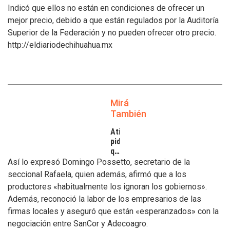
Indicó que ellos no están en condiciones de ofrecer un
mejor precio, debido a que están regulados por la Auditoría
Superior de la Federación y no pueden ofrecer otro precio.
http://eldiariodechihuahua.mx
Mirá
También
Atilra
pide
que
se
Así lo expresó Domingo Possetto, secretario de la
atiendan
seccional Rafaela, quien además, afirmó que a los
los
productores «habitualmente los ignoran los gobiernos».
inconvenientes
Además, reconoció la labor de los empresarios de las
de
los
firmas locales y aseguró que están «esperanzados» con la
tamberos
negociación entre SanCor y Adecoagro.