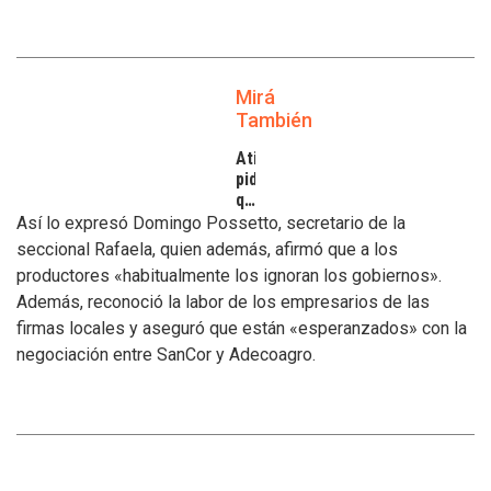
Mirá
También
Atilra
pide
que
se
Así lo expresó Domingo Possetto, secretario de la
atiendan
seccional Rafaela, quien además, afirmó que a los
los
productores «habitualmente los ignoran los gobiernos».
inconvenientes
Además, reconoció la labor de los empresarios de las
de
los
firmas locales y aseguró que están «esperanzados» con la
tamberos
negociación entre SanCor y Adecoagro.