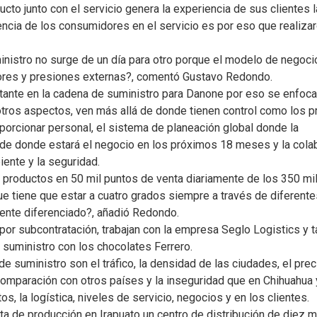
ucto junto con el servicio genera la experiencia de sus clientes
encia de los consumidores en el servicio es por eso que realizar
inistro no surge de un día para otro porque el modelo de negoc
res y presiones externas?, comentó Gustavo Redondo.
tante en la cadena de suministro para Danone por eso se enfocan
re otros aspectos, ven más allá de donde tienen control como los
oporcionar personal, el sistema de planeación global donde la
 de donde estará el negocio en los próximos 18 meses y la colab
ente y la seguridad.
 productos en 50 mil puntos de venta diariamente de los 350 mi
 que tiene que estar a cuatro grados siempre a través de diferen
mente diferenciado?, añadió Redondo.
or subcontratación, trabajan con la empresa Seglo Logistics y t
 suministro con los chocolates Ferrero.
e suministro son el tráfico, la densidad de las ciudades, el pre
omparación con otros países y la inseguridad que en Chihuahua 
s, la logística, niveles de servicio, negocios y en los clientes.
ta de producción en Irapuato un centro de distribución de diez 