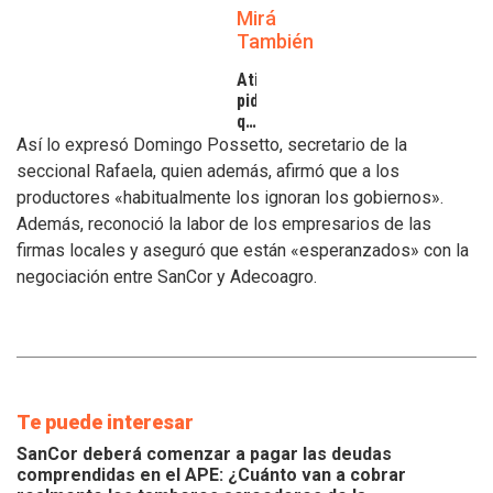
Mirá
También
Atilra
pide
que
se
Así lo expresó Domingo Possetto, secretario de la
atiendan
seccional Rafaela, quien además, afirmó que a los
los
productores «habitualmente los ignoran los gobiernos».
inconvenientes
Además, reconoció la labor de los empresarios de las
de
los
firmas locales y aseguró que están «esperanzados» con la
tamberos
negociación entre SanCor y Adecoagro.
Te puede interesar
SanCor deberá comenzar a pagar las deudas
comprendidas en el APE: ¿Cuánto van a cobrar