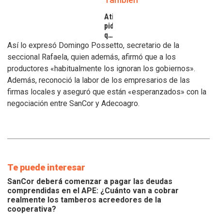
Atilra
pide
que
se
Así lo expresó Domingo Possetto, secretario de la
atiendan
seccional Rafaela, quien además, afirmó que a los
los
productores «habitualmente los ignoran los gobiernos».
inconvenientes
Además, reconoció la labor de los empresarios de las
de
los
firmas locales y aseguró que están «esperanzados» con la
tamberos
negociación entre SanCor y Adecoagro.
Te puede interesar
SanCor deberá comenzar a pagar las deudas
comprendidas en el APE: ¿Cuánto van a cobrar
realmente los tamberos acreedores de la
cooperativa?