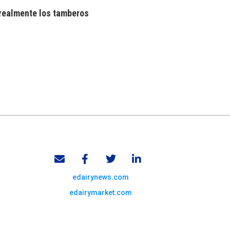
realmente los tamberos
edairynews.com
edairymarket.com