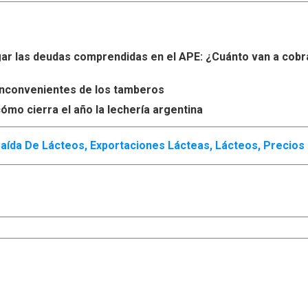
r las deudas comprendidas en el APE: ¿Cuánto van a cobr
s inconvenientes de los tamberos
ómo cierra el año la lechería argentina
aída De Lácteos
,
Exportaciones Lácteas
,
Lácteos
,
Precios