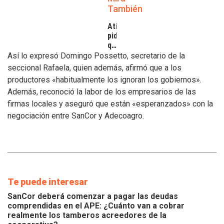
También
Atilra
pide
que
se
Así lo expresó Domingo Possetto, secretario de la
atiendan
seccional Rafaela, quien además, afirmó que a los
los
productores «habitualmente los ignoran los gobiernos».
inconvenientes
Además, reconoció la labor de los empresarios de las
de
los
firmas locales y aseguró que están «esperanzados» con la
tamberos
negociación entre SanCor y Adecoagro.
Te puede interesar
SanCor deberá comenzar a pagar las deudas
comprendidas en el APE: ¿Cuánto van a cobrar
realmente los tamberos acreedores de la