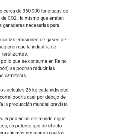
do cerca de 360.000 toneladas de
s de CO2., lo mismo que emiten
es ganaderas necesarias para
ducir las emisiones de gases de
ugieren que la industria de
fertilizantes.
de pollo que se consume en Reino
pón) se podrían reducir las
s carreteras.
os actuales 26 kg cada individuo
orral podría caer por debajo de
ía la producción mundial prevista
i la población del mundo sigue
oso, un potente gas de efecto
sfera aún más emisiones que los