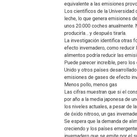
equivalente a las emisiones prov
Los científicos de la Universida
leche, lo que genera emisiones d
unos 20.000 coches anualmente. N
producirla… y después tirarla.
La investigación identifica otras
efecto invernadero, como reducir 
alimentos podría reducir las emis
Puede parecer increíble, pero los
Unido y otros países desarrollado
emisiones de gases de efecto inve
Menos pollo, menos gas
Las cifras muestran que si el con
por año a la media japonesa de un
los niveles actuales, a pesar de l
de óxido nitroso, un gas invernade
Se espera que la demanda de alim
creciendo y los países emergentes
invernadero que se emite por el s