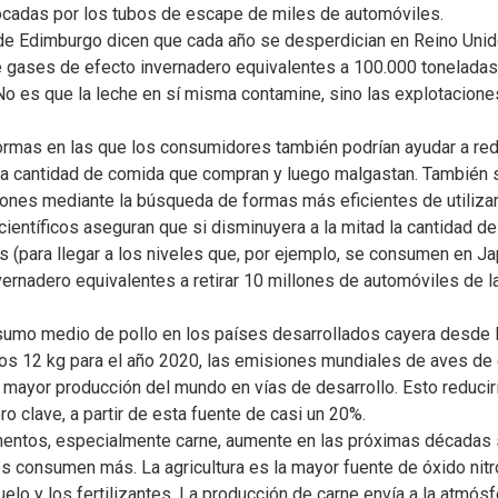
ocadas por los tubos de escape de miles de automóviles.
d de Edimburgo dicen que cada año se desperdician en Reino Uni
e gases de efecto invernadero equivalentes a 100.000 tonelada
o es que la leche en sí misma contamine, sino las explotacion
 formas en las que los consumidores también podrían ayudar a re
la cantidad de comida que compran y luego malgastan. También s
iones mediante la búsqueda de formas más eficientes de utilizar 
 científicos aseguran que si disminuyera a la mitad la cantidad 
s (para llegar a los niveles que, por ejemplo, se consumen en Ja
rnadero equivalentes a retirar 10 millones de automóviles de la
sumo medio de pollo en los países desarrollados cayera desde l
os 12 kg para el año 2020, las emisiones mundiales de aves de c
a mayor producción del mundo en vías de desarrollo. Esto reducir
ro clave, a partir de esta fuente de casi un 20%.
entos, especialmente carne, aumente en las próximas décadas s
 consumen más. La agricultura es la mayor fuente de óxido nitr
uelo y los fertilizantes. La producción de carne envía a la atmó