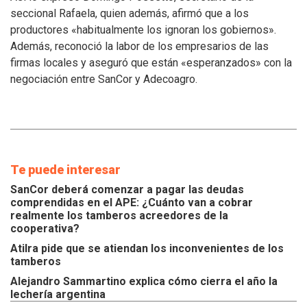
atiendan
seccional Rafaela, quien además, afirmó que a los
los
productores «habitualmente los ignoran los gobiernos».
inconvenientes
Además, reconoció la labor de los empresarios de las
de
los
firmas locales y aseguró que están «esperanzados» con la
tamberos
negociación entre SanCor y Adecoagro.
Te puede interesar
SanCor deberá comenzar a pagar las deudas
comprendidas en el APE: ¿Cuánto van a cobrar
realmente los tamberos acreedores de la
cooperativa?
Atilra pide que se atiendan los inconvenientes de los
tamberos
Alejandro Sammartino explica cómo cierra el año la
lechería argentina