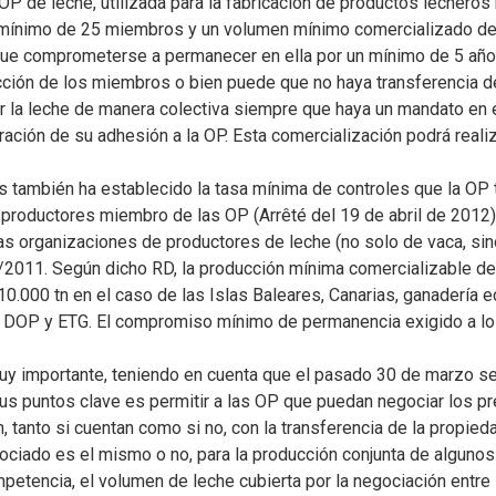
OP de leche, utilizada para la fabricación de productos lecheros 
 mínimo de 25 miembros y un volumen mínimo comercializado de 7
ue comprometerse a permanecer en ella por un mínimo de 5 años
cción de los miembros o bien puede que no haya transferencia de
r la leche de manera colectiva siempre que haya un mandato en 
ración de su adhesión a la OP. Esta comercialización podrá realiz
és también ha establecido la tasa mínima de controles que la OP t
 productores miembro de las OP (Arrêté del 19 de abril de 2012)
as organizaciones de productores de leche (no solo de vaca, sin
0/2011. Según dicho RD, la producción mínima comercializable d
10.000 tn en el caso de las Islas Baleares, Canarias, ganadería e
P, DOP y ETG. El compromiso mínimo de permanencia exigido a l
uy importante, teniendo en cuenta que el pasado 30 de marzo se
 puntos clave es permitir a las OP que puedan negociar los pre
 tanto si cuentan como si no, con la transferencia de la propied
gociado es el mismo o no, para la producción conjunta de alguno
competencia, el volumen de leche cubierta por la negociación entr