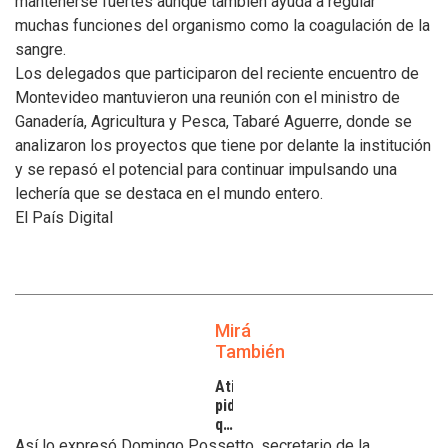
mantenerse fuertes aunque también ayuda a regular
muchas funciones del organismo como la coagulación de la
sangre.
Los delegados que participaron del reciente encuentro de
Montevideo mantuvieron una reunión con el ministro de
Ganadería, Agricultura y Pesca, Tabaré Aguerre, donde se
analizaron los proyectos que tiene por delante la institución
y se repasó el potencial para continuar impulsando una
lechería que se destaca en el mundo entero.
El País Digital
Mirá
También
Atilra
pide
que
se
Así lo expresó Domingo Possetto, secretario de la