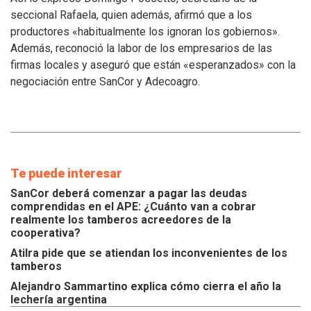
atiendan
seccional Rafaela, quien además, afirmó que a los
los
productores «habitualmente los ignoran los gobiernos».
inconvenientes
Además, reconoció la labor de los empresarios de las
de
los
firmas locales y aseguró que están «esperanzados» con la
tamberos
negociación entre SanCor y Adecoagro.
Te puede interesar
SanCor deberá comenzar a pagar las deudas
comprendidas en el APE: ¿Cuánto van a cobrar
realmente los tamberos acreedores de la
cooperativa?
Atilra pide que se atiendan los inconvenientes de los
tamberos
Alejandro Sammartino explica cómo cierra el año la
lechería argentina