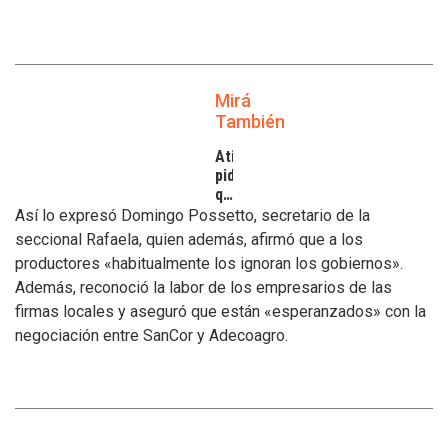
Mirá
También
Atilra
pide
que
se
Así lo expresó Domingo Possetto, secretario de la
atiendan
seccional Rafaela, quien además, afirmó que a los
los
productores «habitualmente los ignoran los gobiernos».
inconvenientes
Además, reconoció la labor de los empresarios de las
de
los
firmas locales y aseguró que están «esperanzados» con la
tamberos
negociación entre SanCor y Adecoagro.