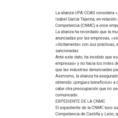
La alianza UPA-COAG considera «la
Isabel García Tejerina, en relació
Competencia (CNMC) a once empres
La alianza ha recordado que la mul
anunciadas por las empresas, «só
«ilícitamente» con sus prácticas, 
sancionadas.
Ante este dato, ha incidido que es
empresas» y no hacia los miles d
que las industrias denunciadas pac
Asimismo, la alianza ha asegurado
obtenido «pingües beneficios» a c
cabe otra preocupación que no sea
comunicado.
EXPEDIENTE DE LA CNMC
El expediente de la CNMC tuvo su i
Competencia de Castilla y León, q