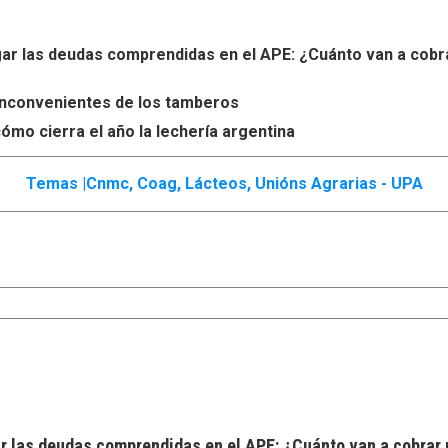
r las deudas comprendidas en el APE: ¿Cuánto van a cobr
s inconvenientes de los tamberos
ómo cierra el año la lechería argentina
Temas |
Cnmc
,
Coag
,
Lácteos
,
Unións Agrarias - UPA
 las deudas comprendidas en el APE: ¿Cuánto van a cobrar 