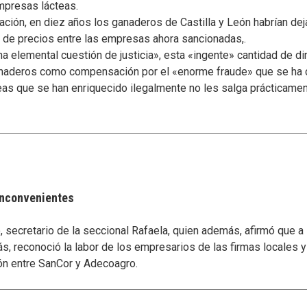
mpresas lácteas.
ción, en diez años los ganaderos de Castilla y León habrían dej
 de precios entre las empresas ahora sancionadas,.
a elemental cuestión de justicia», esta «ingente» cantidad de di
ganaderos como compensación por el «enorme fraude» que se ha 
eas que se han enriquecido ilegalmente no les salga prácticament
 inconvenientes
secretario de la seccional Rafaela, quien además, afirmó que a
s, reconoció la labor de los empresarios de las firmas locales 
ón entre SanCor y Adecoagro.