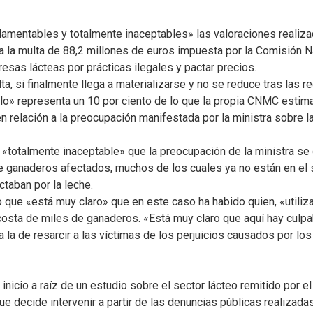
mentables y totalmente inaceptables» las valoraciones realizada
n a la multa de 88,2 millones de euros impuesta por la Comisión 
as lácteas por prácticas ilegales y pactar precios.
ta, si finalmente llega a materializarse y no se reduce tras las r
lo» representa un 10 por ciento de lo que la propia CNMC estim
en relación a la preocupación manifestada por la ministra sobre 
 «totalmente inaceptable» que la preocupación de la ministra se d
e ganaderos afectados, muchos de los cuales ya no están en el 
taban por la leche.
 que «está muy claro» que en este caso ha habido quien, «utiliza
osta de miles de ganaderos. «Está muy claro que aquí hay culpab
 la de resarcir a las víctimas de los perjuicios causados por lo
nicio a raíz de un estudio sobre el sector lácteo remitido por el
ue decide intervenir a partir de las denuncias públicas realizad