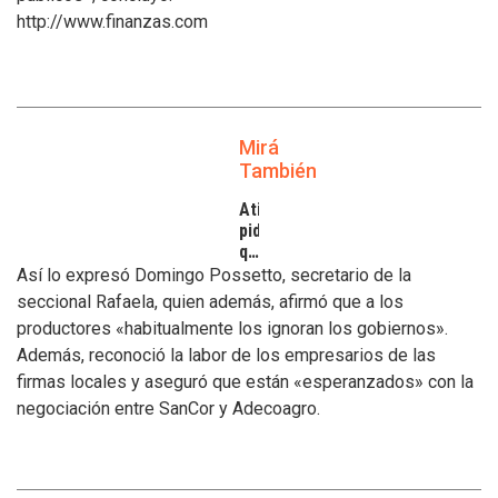
http://www.finanzas.com
Mirá
También
Atilra
pide
que
se
Así lo expresó Domingo Possetto, secretario de la
atiendan
seccional Rafaela, quien además, afirmó que a los
los
productores «habitualmente los ignoran los gobiernos».
inconvenientes
Además, reconoció la labor de los empresarios de las
de
los
firmas locales y aseguró que están «esperanzados» con la
tamberos
negociación entre SanCor y Adecoagro.