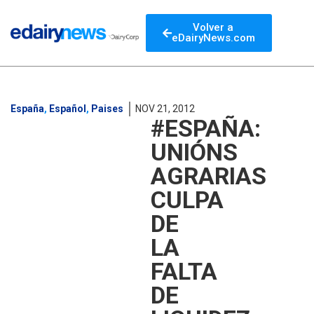
Volver a
eDairyNews.com
España
,
Español
,
Paises
NOV 21, 2012
#ESPAÑA:
UNIÓNS
AGRARIAS
CULPA
DE
LA
FALTA
DE